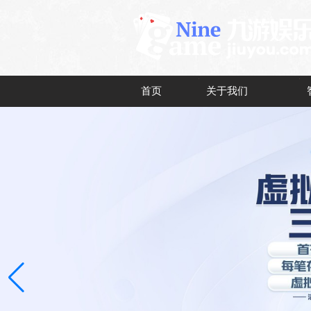
首页
关于我们