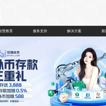
智慧教育
服务支持
解决方案
新