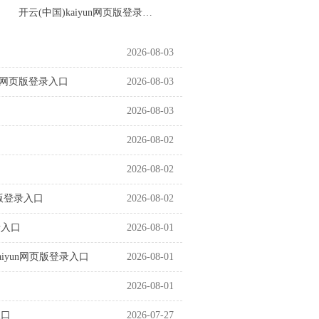
开云(中国)kaiyun网页版登录入口该行业越来越披线路匪夷
2026-08-03
n网页版登录入口
2026-08-03
2026-08-03
2026-08-02
2026-08-02
版登录入口
2026-08-02
录入口
2026-08-01
iyun网页版登录入口
2026-08-01
2026-08-01
入口
2026-07-27