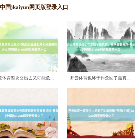
中国)kaiyun网页版登录入口
开云体育整块交出去又可能危及企业扫尾和磋磨踏实-开云(中国)
开云体育也终于作念回了最真实、最从容的我方-开云(中国)ka