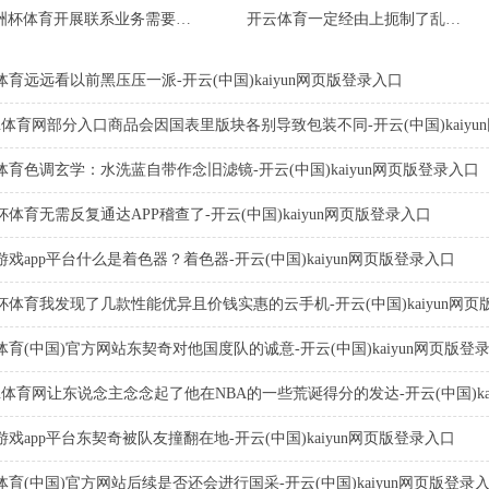
欧洲杯体育开展联系业务需要取得相应业务经验-开云(中国)ka
开云体育一定经由上扼制了乱象彭胀-开云(中国)kaiyun网
体育远远看以前黑压压一派-开云(中国)kaiyun网页版登录入口
un体育网部分入口商品会因国表里版块各别导致包装不同-开云(中国)kaiyu
体育色调玄学：水洗蓝自带作念旧滤镜-开云(中国)kaiyun网页版登录入口
杯体育无需反复通达APP稽查了-开云(中国)kaiyun网页版登录入口
游戏app平台什么是着色器？着色器-开云(中国)kaiyun网页版登录入口
杯体育我发现了几款性能优异且价钱实惠的云手机-开云(中国)kaiyun网页
体育(中国)官方网站东契奇对他国度队的诚意-开云(中国)kaiyun网页版登
un体育网让东说念主念念起了他在NBA的一些荒诞得分的发达-开云(中国)ka
游戏app平台东契奇被队友撞翻在地-开云(中国)kaiyun网页版登录入口
体育(中国)官方网站后续是否还会进行国采-开云(中国)kaiyun网页版登录