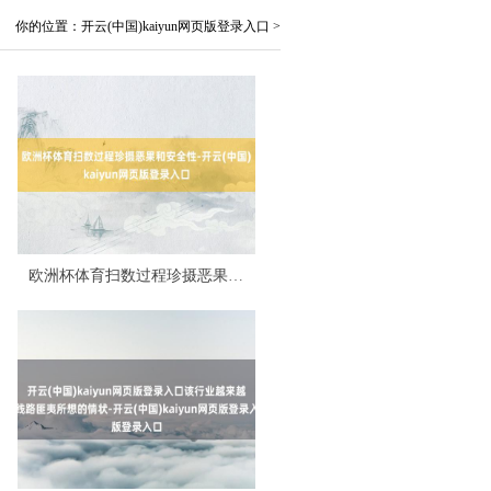
你的位置：
开云(中国)kaiyun网页版登录入口
>
欧洲杯体育扫数过程珍摄恶果和安全性-开云(中国)kaiyun